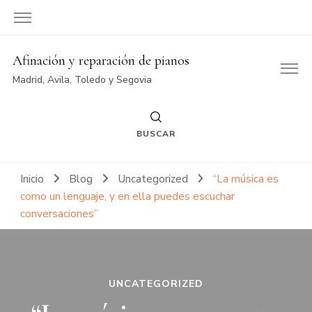
Afinación y reparación de pianos
Madrid, Avila, Toledo y Segovia
BUSCAR
Inicio
Blog
Uncategorized
“La música es
como un lenguaje, y en ella puedes escuchar
conversaciones”
UNCATEGORIZED